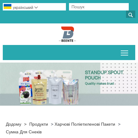
український


Пер
Додому
>
Продукти
>
Харчові Поліетиленові Пакети
>
Сумка Для Снеків