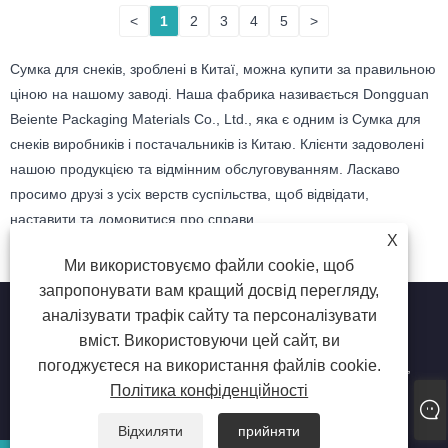
<
1
2
3
4
5
>
Сумка для снеків, зроблені в Китаї, можна купити за правильною
ціною на нашому заводі. Наша фабрика називається Dongguan
Beiente Packaging Materials Co., Ltd., яка є одним із Сумка для
снеків виробників і постачальників із Китаю. Клієнти задоволені
нашою продукцією та відмінним обслуговуванням. Ласкаво
просимо друзі з усіх верств суспільства, щоб відвідати,
наставити та домовитися про справи.
X
Ми використовуємо файли cookie, щоб
запропонувати вам кращий досвід перегляду,
аналізувати трафік сайту та персоналізувати
вміст. Використовуючи цей сайт, ви
погоджуєтеся на використання файлів cookie.
Copyright © Dongguan beiente packaging materials Co., Ltd.,
2023 – харчові поліетиленові пакети, промислові
Політика конфіденційності
поліетиленові пакети, ламіновані пластикові пакети – усі
права захищено
Відхиляти
прийняти