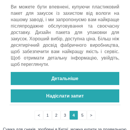
Ви можете бути впевнені, купуючи пластиковий
пакет для закусок із захистом від вологи на
нашому заводі, і ми запропонуємо вам найкраще
післяпродажне обслуговування та своєчасну
доставку. Дизайн пакета для упаковки для
закусок. Хороший вибір, доступна ціна. Більш ніж
десятирічний досвід фабричного виробництва,
щоб забезпечити вам найкращу якість і сервіс.
Щоб отримати детальну інформацію, увійдіть,
щоб переглянути.
Детальніше
Надіслати запит
<
1
2
3
4
5
>
Сумка для снеків, зроблені в Китаї, можна купити за правильною