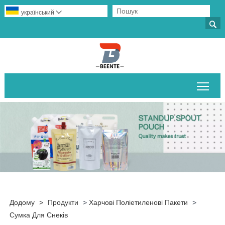
український


Пер
Додому
>
Продукти
>
Харчові Поліетиленові Пакети
>
Сумка Для Снеків