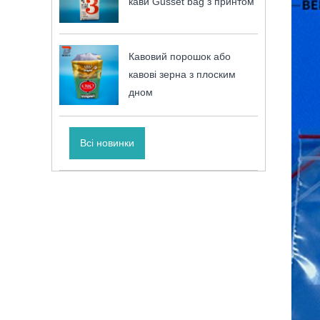
кави Gusset bag з принтом
Кавовий порошок або
кавові зерна з плоским
дном
Всі новинки