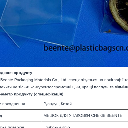
едення продукту
Beente Packaging Materials Co., Ltd. спеціалізується на поліграфії 
ечити не тільки конкурентоспроможні ціни, кращі послуги та відмінну
раметр продукту (специфікація)
е походження
Гуандун, Китай
д
МЕШОК ДЛЯ УПАКОВКИ СНЕКІВ BEENTE
бка поверхні
Глибокий друк