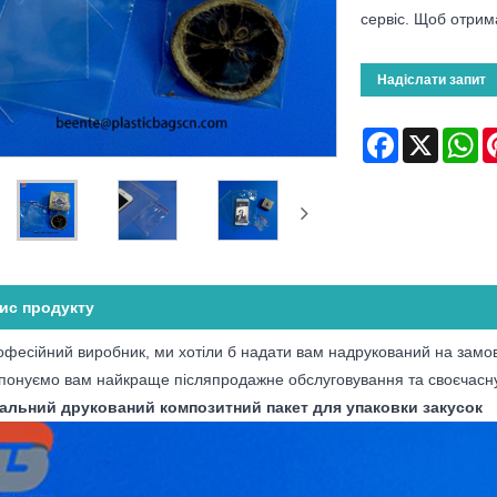
сервіс. Щоб отрим
Надіслати запит
Facebook
X
Wh
ис продукту
офесійний виробник, ми хотіли б надати вам надрукований на замов
понуємо вам найкраще післяпродажне обслуговування та своєчасну
альний друкований композитний пакет для упаковки закусок