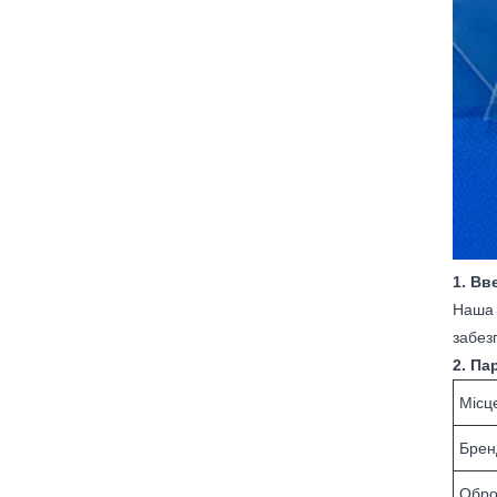
1. Вв
Наша 
забезп
2. Па
Місц
Брен
Обро