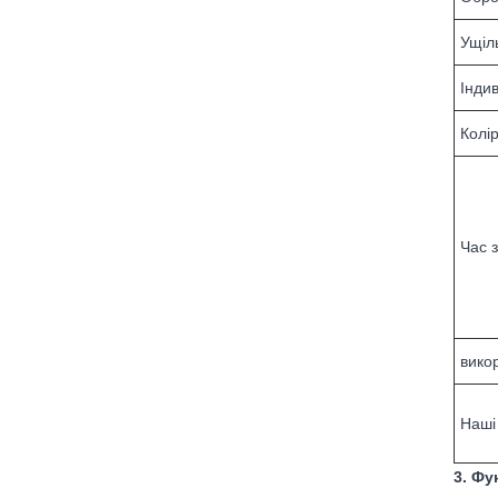
Ущіл
Інди
Колі
Час 
вико
Наші
3. Фу