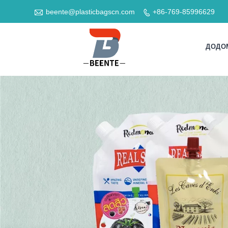

beente@plasticbagscn.com
+86-769-85996629

ДОДО