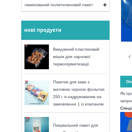
ламінований поліетиленовий пакет
нові продукти
Вакуумний пластиковий
мішок для харчової
термогерметизації
Оп
Пакетик для кави з
матовою чорною фольгою
Як пр
250 г із надрукованим на
запро
замовлення 1 із клапаном
Спеці
Пакувальний пакет для