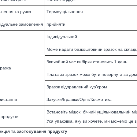
ьнення та ручка
Термоущільнення
відуальне замовлення
прийняти
р
Індивідуальний
Може надати безкоштовний зразок на складі,
Звичайний час вибірки становить 1 день
зразка
Плата за зразок може бути повернута за до
Зразок відправлений кур'єром
ристання
Закуски/Іграшки/Одяг/Косметика
Встановіть мішок, бічний ущільнювальний міш
 продукти
Уся упаковка, яку ви хочете, ми можемо це з
нкція та застосування продукту