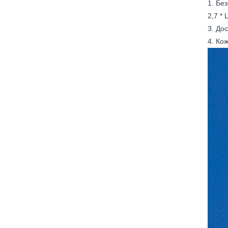
1. Без
2,7 *
3. До
4. Ко