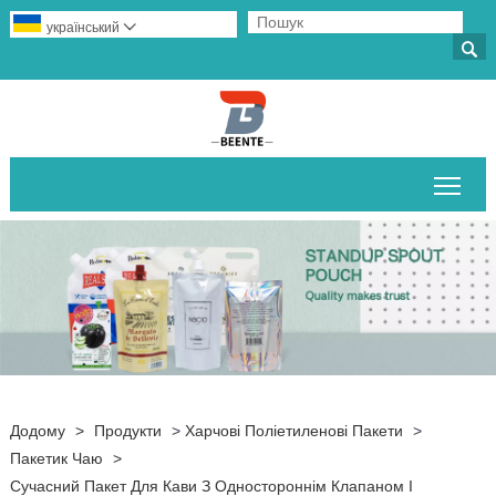
український


Пер
Додому
>
Продукти
>
Харчові Поліетиленові Пакети
>
Пакетик Чаю
>
Сучасний Пакет Для Кави З Одностороннім Клапаном І