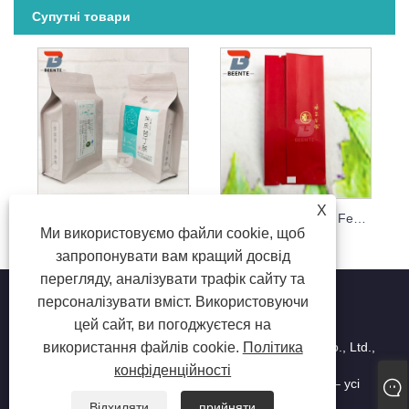
Супутні товари
X
Пластиковий пакет із алюмінієвої фольги із застібкою-блискавкою для їжі
Пакувальний пакет Fengqin
Ми використовуємо файли cookie, щоб
запропонувати вам кращий досвід
перегляду, аналізувати трафік сайту та
персоналізувати вміст. Використовуючи
цей сайт, ви погоджуєтеся на
використання файлів cookie.
Політика
Copyright © Dongguan beiente packaging materials Co., Ltd.,
2023 – харчові поліетиленові пакети, промислові
конфіденційності
поліетиленові пакети, ламіновані пластикові пакети – усі
права захищено
Відхиляти
прийняти