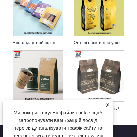
Нестандартний пакет для кави з 3 сторін матового пластику з алюмінієвої фольги
Оптові пакети для упаковки кави з алюмінієвої фольги для упаковки кавових зерен
X
Спеціальний друк пластикової харчової кавової упаковки з 3 сторонами
Упаковка з плоским дном, крафт-папер, пакетики для упаковки чаю та кавових зерен
Ми використовуємо файли cookie, щоб
запропонувати вам кращий досвід
перегляду, аналізувати трафік сайту та
персоналізувати вміст. Використовуючи