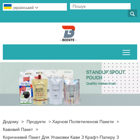
український


Пер
Додому
>
Продукти
>
Харчові Поліетиленові Пакети
>
Кавовий Пакет
>
Коричневий Пакет Для Упаковки Кави З Крафт-Паперу З