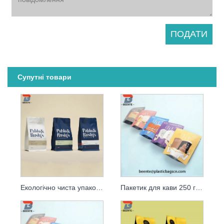
Супутні товари
Екологічно чиста упаковка для кави та кавові пакетики
Пакетик для кави 250 г з клапаном, придатний для вторинної переробки, надрукований на замовлення